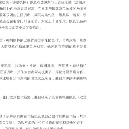
哈夫・沙尼执棒）以及布达佩斯节日管弦乐团（加伯尔·
内乐团赴内地及香港巡演、在日本与饭森范亲执棒的乐团巡
爱乐乐团的驻团演出（期间与洛伦佐・维奥蒂、瑞安・班
他还会在韦尔比耶音乐节、东京王子音乐厅、以及以色列
作全套贝多芬小提琴奏鸣曲。
・梅纳执棒的巴塞罗那交响乐团合作、与玛尔塔・加多
、入驻恩格尔斯城堡音乐别墅。他还将在克朗伯格学院参
・麦凯莱、拉哈夫・沙尼、藤田真央、布莱斯・恩格斯特
家联袂演出，并作为独奏家与提奥多・库伦奇斯首度合作。
尔比耶音乐节期间的现场实况录音，曲目为伊萨伊的奏鸣
张门德尔松作品集，曲目收录了几首奏鸣曲以及《双重
了伊萨伊的两首作品以及他自己创作的两首作品（均为
探索音叉奖”。为数不多的几位在世作曲家也都是他的好友，