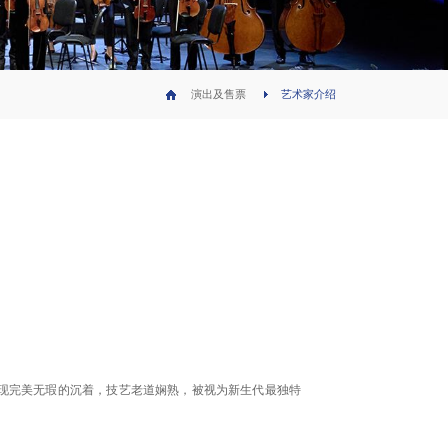
演出及售票
艺术家介绍
完美无瑕的沉着，技艺老道娴熟，被视为新生代最独特