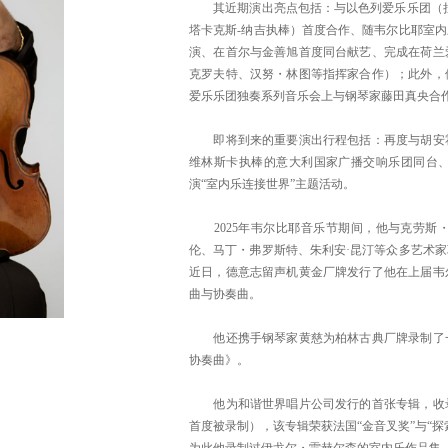
其近期演出亮点包括：与以色列爱乐乐团（拉
塔卡克斯-纳吉执棒）首度合作、随韦尔比耶室
演、在首尔与金善旭首度同台献艺、完成在荷兰
克罗夫特、汉努・林图等指挥家合作）；此外，
爱乐乐团独奏系列音乐会上与钢琴家藤田真央合
即将到来的重要演出行程包括：再度与胡安霍
维林斯卡执棒的意大利国家广播交响乐团同台
演“室内乐连接世界”主题活动。
2025年韦尔比耶音乐节期间，他与克劳斯
伦、马丁・弗罗斯特、朱利安·昆汀等众多艺术
近日，德意志留声机黄金厂牌发行了他在上届韦
曲与协奏曲。
他还携手钢琴家黄慈为柏林古典厂牌录制了一
协奏曲》。
他为和谐世界唱片公司发行的首张专辑，收录
首度被录制），该专辑荣获法国“金音叉奖”与“