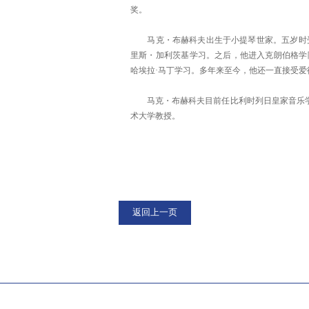
奖。
马克・布赫科夫出生于小提琴世家。五岁时受
里斯・加利茨基学习。之后，他进入克朗伯格学
哈埃拉·马丁学习。多年来至今，他还一直接受爱
马克・布赫科夫目前任比利时列日皇家音乐学院
术大学教授。
返回上一页