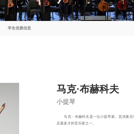
学生优惠信息
马克·布赫科夫
小提琴
马克・布赫科夫是一位小提琴家。其演奏呈现
且最多才的音乐家之一。