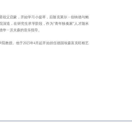
祖父启蒙，开始学习小提琴，后随克莱尔・伯纳德与鲍
院深造，在研究生求学阶段，作为“青年独奏家”人才随米
德华・沃夫森的音乐指导。
教授。他于2025年4月起开始担任德国埃森富克旺根艺