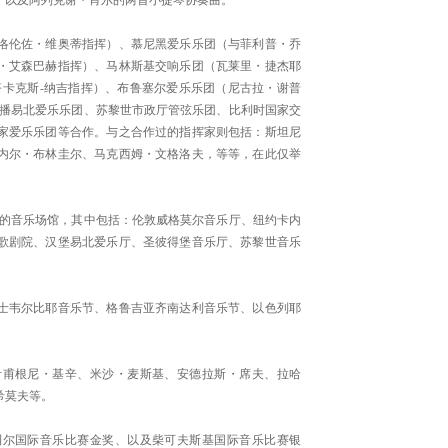
，以及阿列克谢・肖尔的两首小提琴协奏曲。
伦佐・维奥蒂指挥）、慕尼黑爱乐乐团（与菲利普・乔
・艾森巴赫指挥）、马林斯基交响乐团（瓦莱里・捷杰耶
塔卡克斯-纳吉指挥）、布鲁塞尔爱乐乐团（尼古拉・谢普
广播易北爱乐乐团、苏黎世市政厅管弦乐团、比利时国家交
家爱乐乐团等合作。与之合作过的指挥家则包括：斯坦尼
内尔・布林圭尔、马克西姆・文格洛夫，等等，在此仅举
的音乐场馆，其中包括：伦敦威格莫尔音乐厅、纽约卡内
歌剧院、汉堡易北爱乐厅、圣彼得堡音乐厅、苏黎世音乐
韦尔比耶音乐节、格鲁吉亚齐南达利音乐节、以色列耶
甫根尼・基辛、米沙・麦斯基、安德拉斯・席夫、拉哈
希莫夫等。
尔国际音乐比赛金奖、以及柴可夫斯基国际音乐比赛银