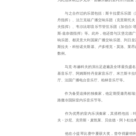
为此他录制过伊戈尔・雷赫尔森的室内乐作品集
与之合作过的乐团包括：斯卡拉爱乐乐团（洛
丹指挥）、法兰克福广播交响乐团（克里斯托夫
夫指挥）、韦尔比耶音乐节管弦乐团（加伯尔·
斯-兹奈德指挥）等。此外，他还曾与汉堡北德
响乐团、都灵意大利国家广播交响乐团、列日皇
斯拉夫・科恰诺夫斯基、卢多维克・莫洛、莱昂
数例。
马克·布赫科夫的演出足迹遍及全球最负盛名
基音乐厅、阿姆斯特丹皇家音乐厅、米兰斯卡拉
厅、法国广播电台音乐厅、柏林音乐厅等。
作为备受追捧的独奏家，他定期受邀亮相瑞士
路撒冷国际室内乐音乐节等。
作为优秀的室内乐演奏家，其搭档包括：叶
夫・沙尼、克劳斯・麦凯莱、贝佐德・阿卜杜拉
他在小提琴比赛中屡获大奖，曾夺得蒙特利